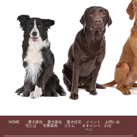
HOME
愛犬家住
愛犬家住
愛犬住宅
イベント
お問い合
宅とは
宅事業例
コラム
＆キャンペ
わせ
ーン