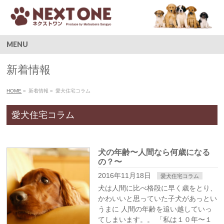
MENU
新着情報
HOME
»
新着情報
»
愛犬住宅コラム
愛犬住宅コラム
犬の年齢〜人間なら何歳になる
の？〜
2016年11月18日
愛犬住宅コラム
犬は人間に比べ格段に早く歳をとり、
かわいいと思っていた子犬があっとい
うまに 人間の年齢を追い越していっ
てしまいます。。 「私は１０年〜１